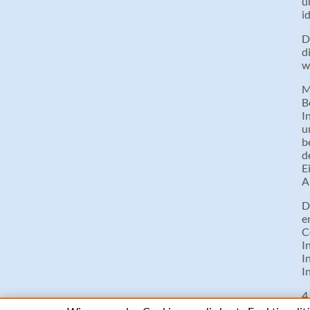
u
i
D
d
w
M
B
I
u
b
d
E
A
D
e
C
I
I
I
4