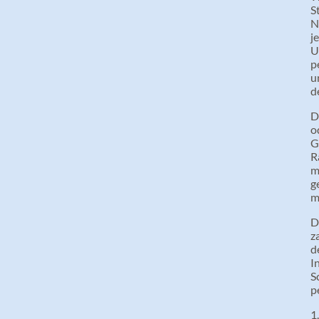
S
N
j
U
p
u
d
D
o
G
R
m
g
m
D
z
d
I
S
p
1