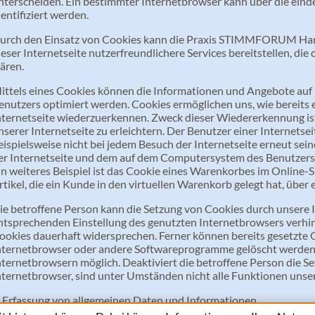
nterscheiden. Ein bestimmter Internetbrowser kann über die ein
dentifiziert werden.
urch den Einsatz von Cookies kann die Praxis STIMMFORUM Han
ieser Internetseite nutzerfreundlichere Services bereitstellen, di
ären.
ittels eines Cookies können die Informationen und Angebote auf u
enutzers optimiert werden. Cookies ermöglichen uns, wie bereits 
nternetseite wiederzuerkennen. Zweck dieser Wiedererkennung is
nserer Internetseite zu erleichtern. Der Benutzer einer Internetse
eispielsweise nicht bei jedem Besuch der Internetseite erneut sei
er Internetseite und dem auf dem Computersystem des Benutzer
in weiteres Beispiel ist das Cookie eines Warenkorbes im Online-
rtikel, die ein Kunde in den virtuellen Warenkorb gelegt hat, über 
ie betroffene Person kann die Setzung von Cookies durch unsere In
ntsprechenden Einstellung des genutzten Internetbrowsers verhi
ookies dauerhaft widersprechen. Ferner können bereits gesetzte C
nternetbrowser oder andere Softwareprogramme gelöscht werden. D
nternetbrowsern möglich. Deaktiviert die betroffene Person die 
nternetbrowser, sind unter Umständen nicht alle Funktionen unser
. Erfassung von allgemeinen Daten und Informationen