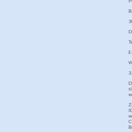
P
B
3
D
T
E
W
3
D
s
w
Z
I
w
C
B