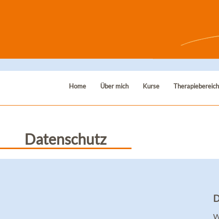
Home
Über mich
Kurse
Therapiebereic
Datenschutz
D
W