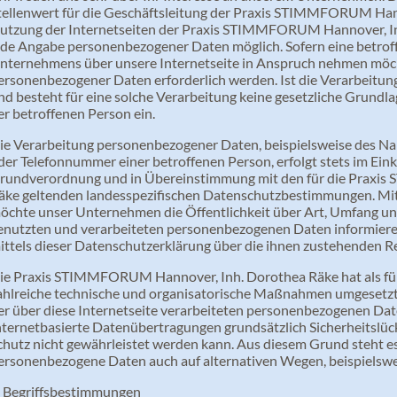
tellenwert für die Geschäftsleitung der Praxis STIMMFORUM Hann
utzung der Internetseiten der Praxis STIMMFORUM Hannover, Inh
ede Angabe personenbezogener Daten möglich. Sofern eine betrof
nternehmens über unsere Internetseite in Anspruch nehmen möch
ersonenbezogener Daten erforderlich werden. Ist die Verarbeitu
nd besteht für eine solche Verarbeitung keine gesetzliche Grundlag
er betroffenen Person ein.
ie Verarbeitung personenbezogener Daten, beispielsweise des Na
der Telefonnummer einer betroffenen Person, erfolgt stets im Ein
rundverordnung und in Übereinstimmung mit den für die Praxi
äke geltenden landesspezifischen Datenschutzbestimmungen. Mit
öchte unser Unternehmen die Öffentlichkeit über Art, Umfang u
enutzten und verarbeiteten personenbezogenen Daten informiere
ittels dieser Datenschutzerklärung über die ihnen zustehenden Re
ie Praxis STIMMFORUM Hannover, Inh. Dorothea Räke hat als für
ahlreiche technische und organisatorische Maßnahmen umgesetzt,
er über diese Internetseite verarbeiteten personenbezogenen Da
nternetbasierte Datenübertragungen grundsätzlich Sicherheitslüc
chutz nicht gewährleistet werden kann. Aus diesem Grund steht es 
ersonenbezogene Daten auch auf alternativen Wegen, beispielsweis
. Begriffsbestimmungen