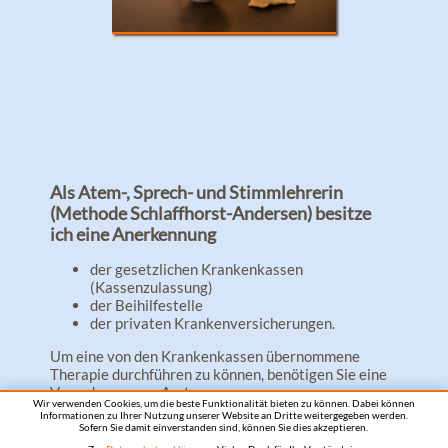
Als Atem-, Sprech- und Stimmlehrerin
(Methode Schlaffhorst-Andersen) besitze
ich eine Anerkennung
der gesetzlichen Krankenkassen
(Kassenzulassung)
der Beihilfestelle
der privaten Krankenversicherungen.
Um eine von den Krankenkassen übernommene
Therapie durchführen zu können, benötigen Sie eine
Verordnung vom Arzt.
Wir verwenden Cookies, um die beste Funktionalität bieten zu können. Dabei können
Dies kann der Hausarzt, Hals-Nasen-Ohrenarzt,
Informationen zu Ihrer Nutzung unserer Website an Dritte weitergegeben werden.
Kinderarzt, Neurologe, Lungenfacharzt,
Sofern Sie damit einverstanden sind, können Sie dies akzeptieren.
Kieferorthopäde oder Zahnarzt sein.